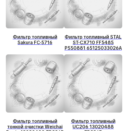
Фильтр топливный
Фильтр топливный STAL
Sakura FC-5716
ST-CX710 FF5485
P550881 65125033026A
Фильтр топливный
Фильтр топливный
Не нашли нужную
тонкой очистки Weichai
UC206 13020488
запчасть? Подберем под