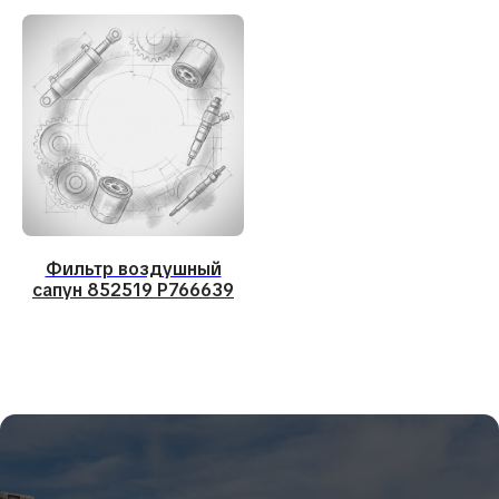
Установка WEBASTO
Установка допоборудования
Навигация
О компании
Продажа запчастей
Наши работы
Контакты
Консультация инженера
Фильтр воздушный
сапун 852519 P766639
Обслуживание и ремонт строительных и дорожных машин
Реквизиты
ООО «Сервис спецтехники»
ИНН 5433194193
ОГРН 1135476119349
Согласие на обработку ПД
Политика обработки ПД