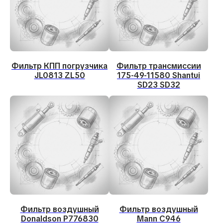
spec@service-st.ru
Адрес
630030, Новосибирск, ул.
Электровозная 3/5
Время работы
Пн - Пт 09:00 - 18:00
Фильтр КПП погрузчика
Фильтр трансмиссии
JL0813 ZL50
175-49-11580 Shantui
Сб - Вс выходной
SD23 SD32
Мессенджеры
Ремонт и обслуживание
Ремонт двигателей
Ремонт трансмиссии
Ремонт гидравлики
Ремонт ратраков
Диагностика
Фильтр воздушный
Фильтр воздушный
Ввод в эксплуатацию
Donaldson P776830
Mann C946