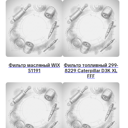
Фильтр масляный WIX
Фильтр топливный 299-
51191
8229 Caterpillar D3K XL
FFF