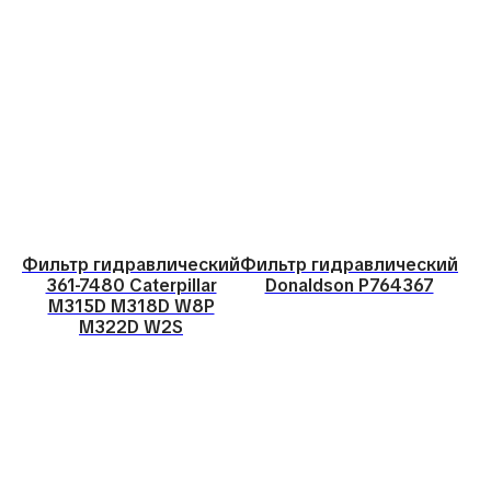
Фильтр гидравлический
Фильтр гидравлический
361-7480 Caterpillar
Donaldson P764367
M315D M318D W8P
M322D W2S