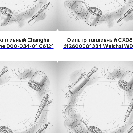
опливный Changhai
Фильтр топливный CX08
ine D00-034-01 C6121
612600081334 Weichai WD