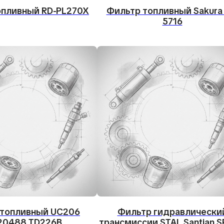
опливный RD-PL270X
Фильтр топливный Sakura 
5716
 топливный UC206
Фильтр гидравлически
20488 TD226B
трансмиссии STAL Santian 