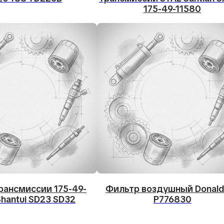
175-49-11580
рансмиссии 175-49-
Фильтр воздушный Donald
Shantui SD23 SD32
P776830