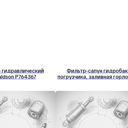
 гидравлический
Фильтр-сапун гидробак
ldson P764367
погрузчика, заливная горл