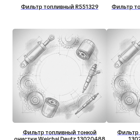
Фильтр топливный R551329
Фильтр т
Фильтр топливный тонкой
Фильтр
очистки Weichai Deutz 13020488
130