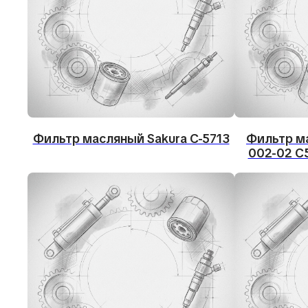
Фильтр масляный Sakura C-5713
Фильтр ма
002-02 C