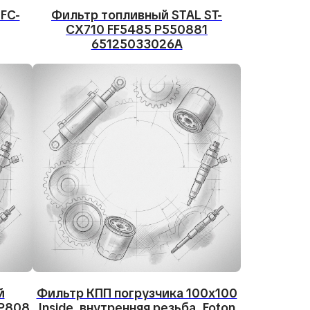
FC-
Фильтр топливный STAL ST-
CX710 FF5485 P550881
65125033026A
й
Фильтр КПП погрузчика 100х100
SP808
Inside, внутренняя резьба, Foton