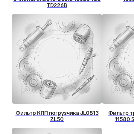
TD226B
Фильтр КПП погрузчика JL0813
Фильтр т
ZL50
11580 