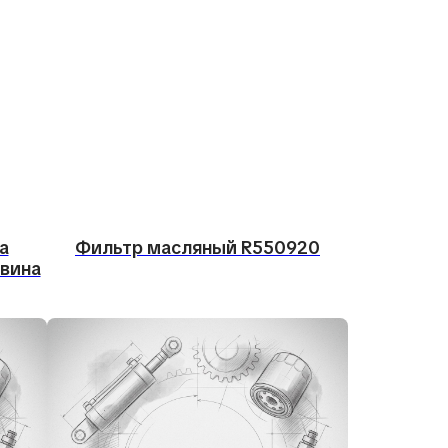
а
Фильтр масляный R550920
овина