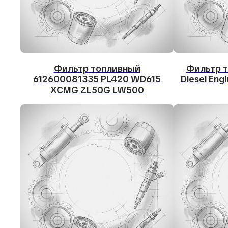
Фильтр топливный
Фильтр т
612600081335 PL420 WD615
Diesel Eng
XCMG ZL50G LW500