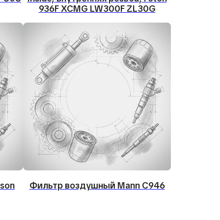
936F XCMG LW300F ZL30G
son
Фильтр воздушный Mann C946