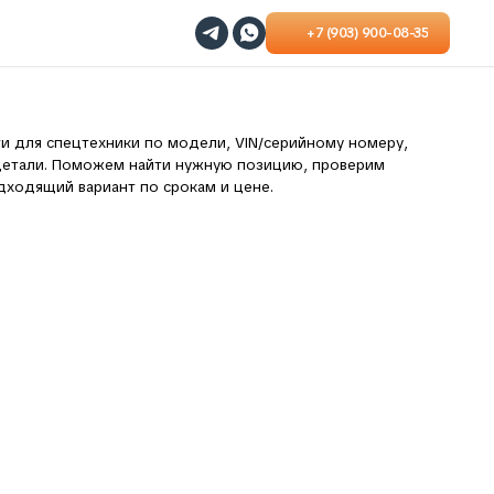
+7 (903) 900-08-35
ики по модели, VIN/серийному номеру,
м найти нужную позицию, проверим
т по срокам и цене.