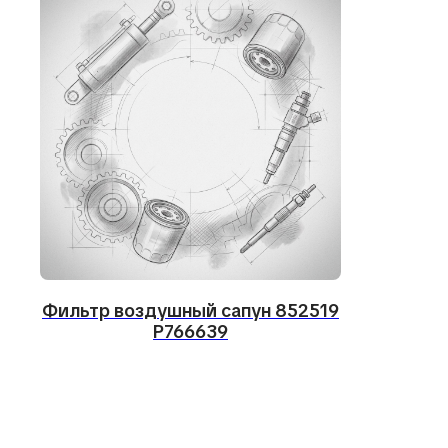
Не нашли 
Соо
фо
Фильтр воздушный сапун 852519
P766639