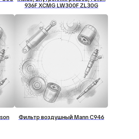
936F XCMG LW300F ZL30G
son
Фильтр воздушный Mann C946