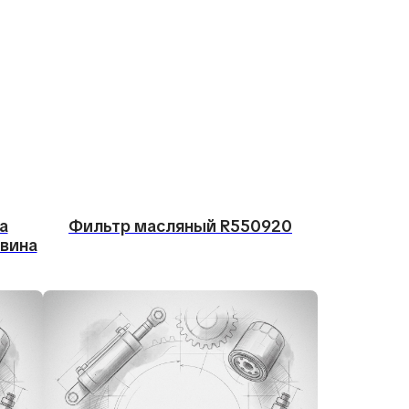
а
Фильтр масляный R550920
овина