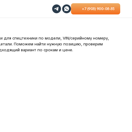
+7 (903) 900-08-35
ики по модели, VIN/серийному номеру,
м найти нужную позицию, проверим
т по срокам и цене.