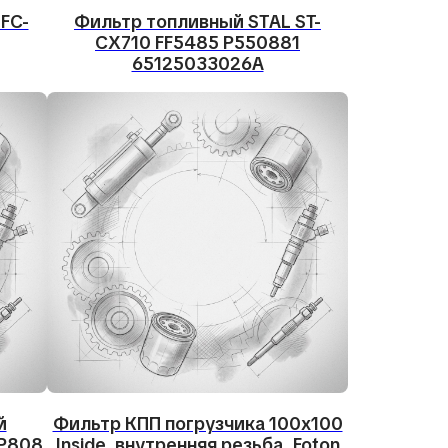
FC-
Фильтр топливный STAL ST-
CX710 FF5485 P550881
65125033026A
й
Фильтр КПП погрузчика 100х100
SP808
Inside, внутренняя резьба, Foton