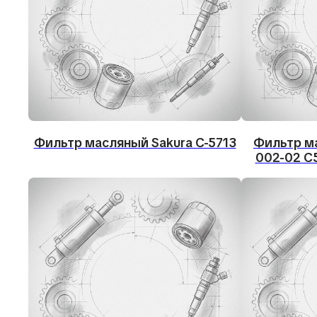
Фильтр масляный Sakura C-5713
Фильтр ма
002-02 C