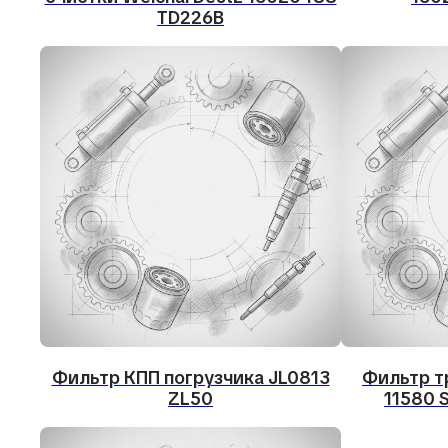
TD226B
Фильтр КПП погрузчика JL0813
Фильтр т
ZL50
11580 