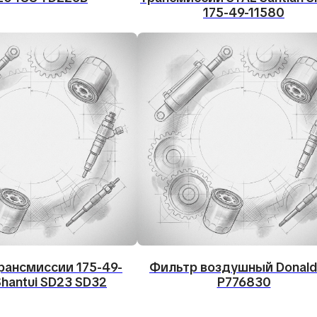
175-49-11580
рансмиссии 175-49-
Фильтр воздушный Donald
Shantui SD23 SD32
P776830