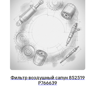
Не нашли 
Соо
фо
Фильтр воздушный сапун 852519
P766639