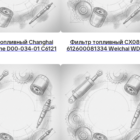
опливный Changhai
Фильтр топливный CX08
ine D00-034-01 C6121
612600081334 Weichai WD