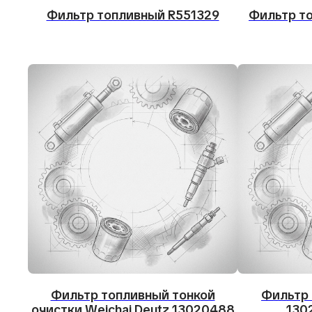
Фильтр топливный R551329
Фильтр т
Фильтр топливный тонкой
Фильтр
очистки Weichai Deutz 13020488
130