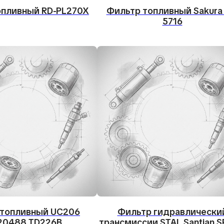
опливный RD-PL270X
Фильтр топливный Sakura 
5716
 топливный UC206
Фильтр гидравлически
20488 TD226B
трансмиссии STAL Santian 