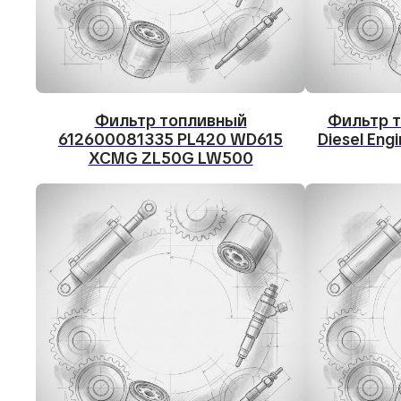
Фильтр топливный
Фильтр т
612600081335 PL420 WD615
Diesel Eng
XCMG ZL50G LW500