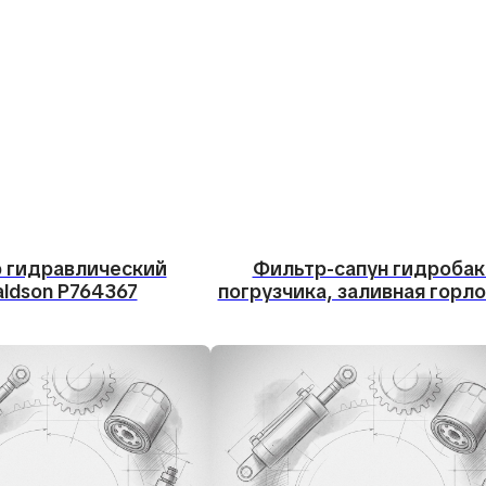
 гидравлический
Фильтр-сапун гидробак
ldson P764367
погрузчика, заливная горл