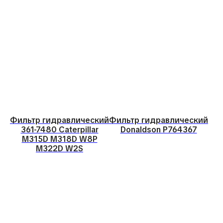
Фильтр гидравлический
Фильтр гидравлический
361-7480 Caterpillar
Donaldson P764367
M315D M318D W8P
M322D W2S