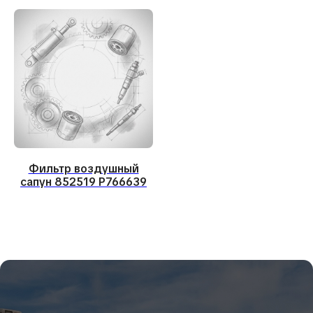
Установка WEBASTO
Установка допоборудования
Навигация
О компании
Продажа запчастей
Наши работы
Контакты
Консультация инженера
Фильтр воздушный
сапун 852519 P766639
Обслуживание и ремонт строительных и дорожных машин
Реквизиты
ООО «Сервис спецтехники»
ИНН 5433194193
ОГРН 1135476119349
Согласие на обработку ПД
Политика обработки ПД