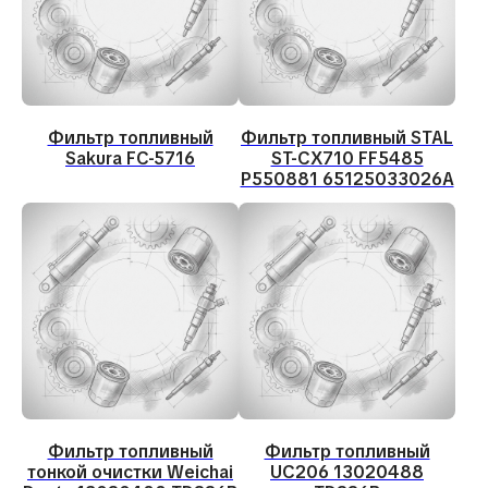
Фильтр топливный
Фильтр топливный STAL
Sakura FC-5716
ST-CX710 FF5485
P550881 65125033026A
Фильтр топливный
Фильтр топливный
Не нашли нужную
тонкой очистки Weichai
UC206 13020488
запчасть? Подберем под