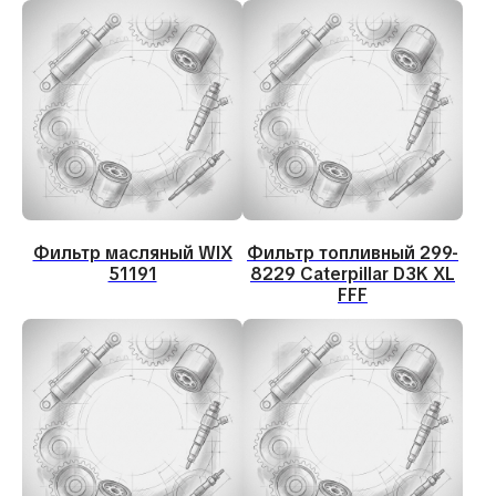
Фильтр масляный WIX
Фильтр топливный 299-
51191
8229 Caterpillar D3K XL
FFF