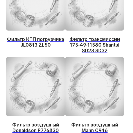
spec@service-st.ru
Адрес
630030, Новосибирск, ул.
Электровозная 3/5
Время работы
Пн - Пт 09:00 - 18:00
Фильтр КПП погрузчика
Фильтр трансмиссии
JL0813 ZL50
175-49-11580 Shantui
Сб - Вс выходной
SD23 SD32
Мессенджеры
Ремонт и обслуживание
Ремонт двигателей
Ремонт трансмиссии
Ремонт гидравлики
Ремонт ратраков
Диагностика
Фильтр воздушный
Фильтр воздушный
Ввод в эксплуатацию
Donaldson P776830
Mann C946