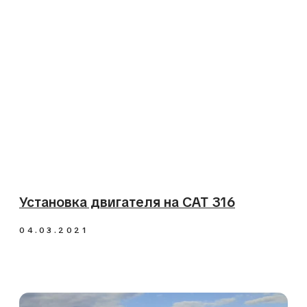
Ремонт заднего моста экскаватора-
погрузчика FOTON FLB468
22.09.2020
Ремонт гидротрансформатора для
погрузчика SDLG LG933L