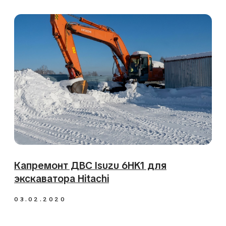
Ремонт трансмиссии
Ремонт гидравлики
Ремонт ратраков
Диагностика
Ввод в эксплуатацию
Установка WEBASTO
Установка допоборудования
Навигация
О компании
Продажа запчастей
Наши работы
Контакты
Консультация инженера