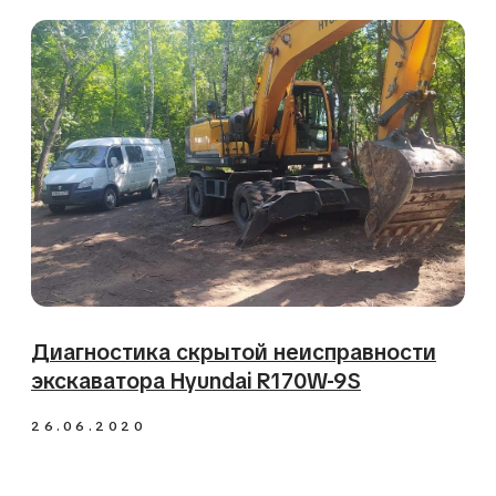
Ремонт, запчасти
+7 (903) 900-08-35
spec@service-st.ru
Адрес
630030, Новосибирск, ул.
Электровозная 3/5
Время работы
Пн - Пт 09:00 - 18:00
Сб - Вс выходной
Мессенджеры
Ремонт и обслуживание
Ремонт двигателей